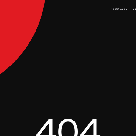
nosotros
p
404