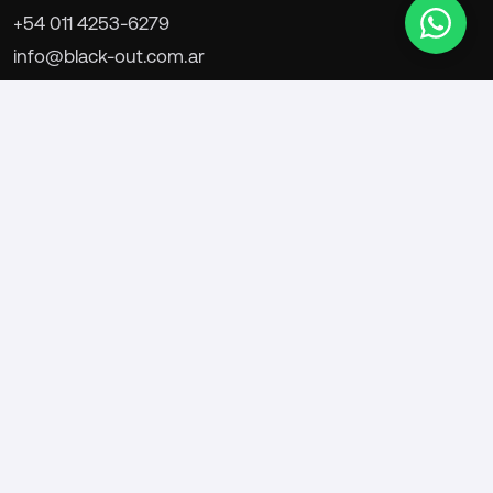
+54 011 4253-6279
info@black-out.com.ar
Buenos Aires, Argentina
nosotros
proyectos
servicios
contacto
© 2025 - 20DEDOS